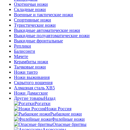
Охотничьи ножи
Складные ножи
Военные и тактические ножи
Спортивные ножи
Туристические ножи
Выкидные автоматические ножи
Выкидные полуавтоматические ножи
Выкидные фронтальные
Реплики
Балисонги
Мачете
Керамбиты ножи
Тычковые ножи
Ножи танто
Ножи выживания
Скрытого ношения
Алмазная сталь ХВ5
Ножи Дамасские
Другие товары
Назад
Рогатки
Ножи Россия
Рыбацкие ножи
Филейные ножи
Опасные бритвы
Аксессуары