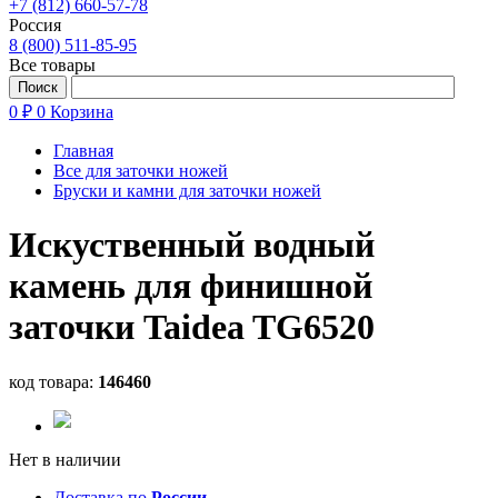
+7 (812) 660-57-78
Россия
8 (800) 511-85-95
Все товары
0 ₽
0
Корзина
Главная
Все для заточки ножей
Бруски и камни для заточки ножей
Искуственный водный
камень для финишной
заточки Taidea TG6520
код товара:
146460
Нет в наличии
Доставка по
России