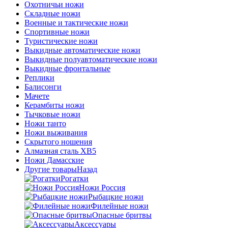
Охотничьи ножи
Складные ножи
Военные и тактические ножи
Спортивные ножи
Туристические ножи
Выкидные автоматические ножи
Выкидные полуавтоматические ножи
Выкидные фронтальные
Реплики
Балисонги
Мачете
Керамбиты ножи
Тычковые ножи
Ножи танто
Ножи выживания
Скрытого ношения
Алмазная сталь ХВ5
Ножи Дамасские
Другие товары
Назад
Рогатки
Ножи Россия
Рыбацкие ножи
Филейные ножи
Опасные бритвы
Аксессуары