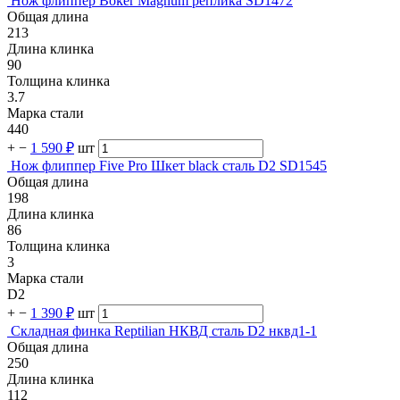
Нож флиппер Boker Magnum реплика SD1472
Общая длина
213
Длина клинка
90
Толщина клинка
3.7
Марка стали
440
+
−
1 590 ₽
шт
Нож флиппер Five Pro Шкет black сталь D2 SD1545
Общая длина
198
Длина клинка
86
Толщина клинка
3
Марка стали
D2
+
−
1 390 ₽
шт
Складная финка Reptilian НКВД сталь D2 нквд1-1
Общая длина
250
Длина клинка
112