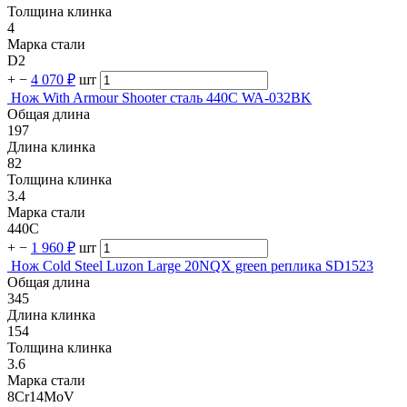
Толщина клинка
4
Марка стали
D2
+
−
4 070 ₽
шт
Нож With Armour Shooter сталь 440C WA-032BK
Общая длина
197
Длина клинка
82
Толщина клинка
3.4
Марка стали
440C
+
−
1 960 ₽
шт
Нож Cold Steel Luzon Large 20NQX green реплика SD1523
Общая длина
345
Длина клинка
154
Толщина клинка
3.6
Марка стали
8Cr14MoV