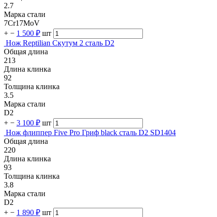
2.7
Марка стали
7Cr17MoV
+
−
1 500 ₽
шт
Нож Reptilian Скутум 2 сталь D2
Общая длина
213
Длина клинка
92
Толщина клинка
3.5
Марка стали
D2
+
−
3 100 ₽
шт
Нож флиппер Five Pro Гриф black сталь D2 SD1404
Общая длина
220
Длина клинка
93
Толщина клинка
3.8
Марка стали
D2
+
−
1 890 ₽
шт