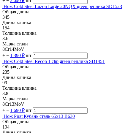
+
−
2 040 ₽
шт
Нож Cold Steel Luzon Large 20NQX green реплика SD1523
Общая длина
345
Длина клинка
154
Толщина клинка
3.6
Марка стали
8Cr14MoV
+
−
1 390 ₽
шт
Нож Cold Steel Recon 1 clip green реплика SD1451
Общая длина
235
Длина клинка
99
Толщина клинка
3.8
Марка стали
8Cr13MoV
+
−
1 690 ₽
шт
Нож Pirat Кубань сталь 65х13 B630
Общая длина
194
Длина клинка