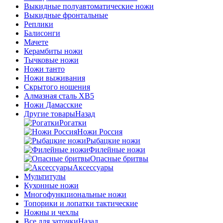
Выкидные полуавтоматические ножи
Выкидные фронтальные
Реплики
Балисонги
Мачете
Керамбиты ножи
Тычковые ножи
Ножи танто
Ножи выживания
Скрытого ношения
Алмазная сталь ХВ5
Ножи Дамасские
Другие товары
Назад
Рогатки
Ножи Россия
Рыбацкие ножи
Филейные ножи
Опасные бритвы
Аксессуары
Мультитулы
Кухонные ножи
Многофункциональные ножи
Топорики и лопатки тактические
Ножны и чехлы
Все для заточки
Назад