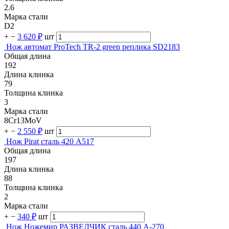
2.6
Марка стали
D2
+
−
3 620 ₽
шт
Нож автомат ProTech TR-2 green реплика SD2183
Общая длина
192
Длина клинка
79
Толщина клинка
3
Марка стали
8Cr13MoV
+
−
2 550 ₽
шт
Нож Pirat сталь 420 A517
Общая длина
197
Длина клинка
88
Толщина клинка
2
Марка стали
+
−
340 ₽
шт
Нож Ножемир РАЗВЕДЧИК сталь 440 A-270