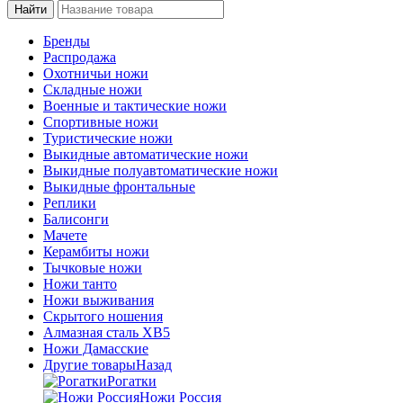
Бренды
Распродажа
Охотничьи ножи
Складные ножи
Военные и тактические ножи
Спортивные ножи
Туристические ножи
Выкидные автоматические ножи
Выкидные полуавтоматические ножи
Выкидные фронтальные
Реплики
Балисонги
Мачете
Керамбиты ножи
Тычковые ножи
Ножи танто
Ножи выживания
Скрытого ношения
Алмазная сталь ХВ5
Ножи Дамасские
Другие товары
Назад
Рогатки
Ножи Россия