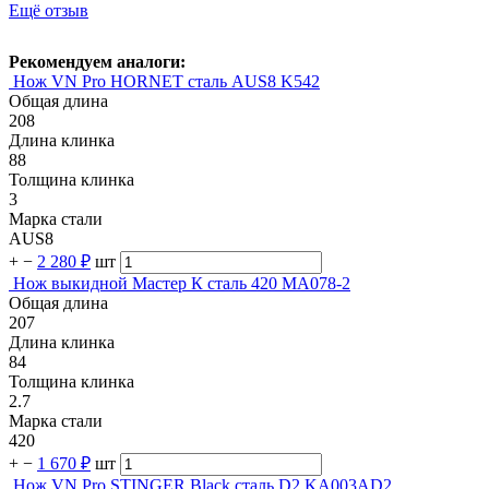
Ещё отзыв
Рекомендуем аналоги:
Нож VN Pro HORNET сталь AUS8 K542
Общая длина
208
Длина клинка
88
Толщина клинка
3
Марка стали
AUS8
+
−
2 280 ₽
шт
Нож выкидной Мастер К сталь 420 MA078-2
Общая длина
207
Длина клинка
84
Толщина клинка
2.7
Марка стали
420
+
−
1 670 ₽
шт
Нож VN Pro STINGER Black сталь D2 KA003AD2