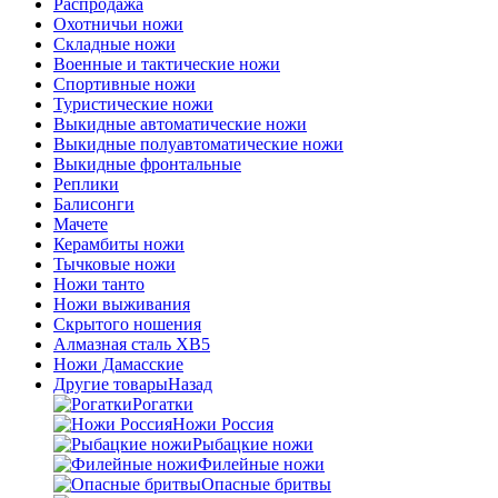
Распродажа
Охотничьи ножи
Складные ножи
Военные и тактические ножи
Спортивные ножи
Туристические ножи
Выкидные автоматические ножи
Выкидные полуавтоматические ножи
Выкидные фронтальные
Реплики
Балисонги
Мачете
Керамбиты ножи
Тычковые ножи
Ножи танто
Ножи выживания
Скрытого ношения
Алмазная сталь ХВ5
Ножи Дамасские
Другие товары
Назад
Рогатки
Ножи Россия
Рыбацкие ножи
Филейные ножи
Опасные бритвы