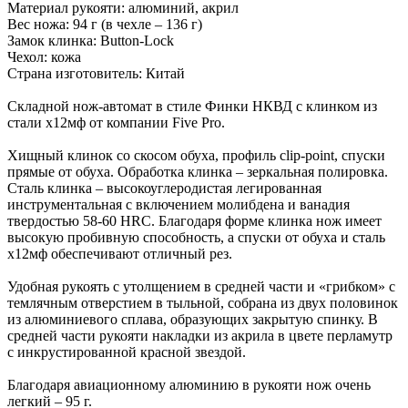
Материал рукояти: алюминий, акрил
Вес ножа: 94 г (в чехле – 136 г)
Замок клинка: Button-Lock
Чехол: кожа
Страна изготовитель: Китай
Складной нож-автомат в стиле Финки НКВД с клинком из
стали х12мф от компании Five Pro.
Хищный клинок со скосом обуха, профиль clip-point, спуски
прямые от обуха. Обработка клинка – зеркальная полировка.
Сталь клинка – высокоуглеродистая легированная
инструментальная с включением молибдена и ванадия
твердостью 58-60 HRC. Благодаря форме клинка нож имеет
высокую пробивную способность, а спуски от обуха и сталь
х12мф обеспечивают отличный рез.
Удобная рукоять с утолщением в средней части и «грибком» с
темлячным отверстием в тыльной, собрана из двух половинок
из алюминиевого сплава, образующих закрытую спинку. В
средней части рукояти накладки из акрила в цвете перламутр
с инкрустированной красной звездой.
Благодаря авиационному алюминию в рукояти нож очень
легкий – 95 г.