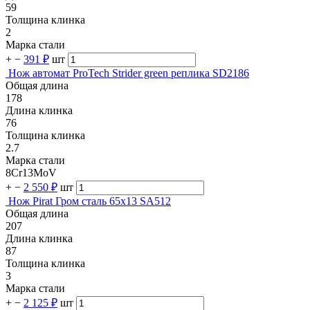
59
Толщина клинка
2
Марка стали
+
−
391 ₽
шт
Нож автомат ProTech Strider green реплика SD2186
Общая длина
178
Длина клинка
76
Толщина клинка
2.7
Марка стали
8Cr13MoV
+
−
2 550 ₽
шт
Нож Pirat Гром сталь 65х13 SA512
Общая длина
207
Длина клинка
87
Толщина клинка
3
Марка стали
+
−
2 125 ₽
шт