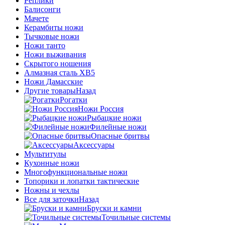
Реплики
Балисонги
Мачете
Керамбиты ножи
Тычковые ножи
Ножи танто
Ножи выживания
Скрытого ношения
Алмазная сталь ХВ5
Ножи Дамасские
Другие товары
Назад
Рогатки
Ножи Россия
Рыбацкие ножи
Филейные ножи
Опасные бритвы
Аксессуары
Мультитулы
Кухонные ножи
Многофункциональные ножи
Топорики и лопатки тактические
Ножны и чехлы
Все для заточки
Назад
Бруски и камни
Точильные системы