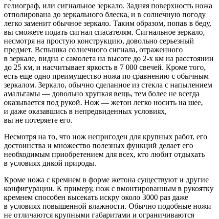
гелиограф, или сигнальное зеркало. Задняя поверхность ножа
отполирована до
зеркального блеска, и
в
солнечную погоду
легко заменит обычное зеркало. Таким образом, попав в
беду,
вы
сможете подать сигнал спасателям. Сигнальное зеркало,
несмотря на
простую конструкцию, довольно серьезный
предмет. Вспышка солнечного сигнала, отраженного
в
зеркале, видна с
самолета на
высоте до
2-х
км
на
расстоянии
до
25
км, и
насчитывает яркость в
7
000
свечей. Кроме того,
есть еще одно преимущество ножа по
сравнению с
обычным
зеркалом. Зеркало, обычно сделанное из
стекла с
напылением
амальгамы
— довольно хрупкая вещь, тем более не
всегда
оказывается под рукой. Нож
— жетон легко носить на
шее,
и
даже оказавшись в
непредвиденных условиях,
вы
не
потеряете его.
Несмотря на
то, что нож непригоден для крупных работ, его
достоинства и
множество полезных функций делает его
необходимым приобретением для всех, кто любит отдыхать
в
условиях дикой природы.
Кроме ножа с
кремнем в
форме жетона существуют и
другие
конфигурации. К
примеру, нож с
вмонтированным в
рукоятку
кремнем способен высекать искру около 3000 раз даже
в
условиях повышенной влажности. Обычно подобные ножи
не
отличаются крупными габаритами и
ограничиваются