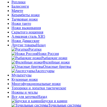
Реплики
Балисонги
Мачете
Керамбиты ножи
Тычковые ножи
Ножи танто
Ножи выживания
Скрытого ношения
Алмазная сталь ХВ5
Ножи Дамасские
Другие товары
Назад
Рогатки
Ножи Россия
Рыбацкие ножи
Филейные ножи
Опасные бритвы
Аксессуары
Мультитулы
Кухонные ножи
Многофункциональные ножи
Топорики и лопатки тактические
Ножны и чехлы
Все для заточки
Назад
Бруски и камни
Точильные системы