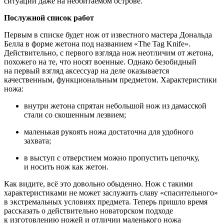
ситуации даже на необитаемом острове.
Послужной список работ
Первым в
списке будет нож от
известного мастера Дональда
Белла в
форме жетона под названием «The Tag Knife».
Действительно, с
первого взгляда нож неотличим от
жетона,
похожего на
те, что носят военные. Однако безобидный
на
первый взгляд аксессуар на
деле оказывается
качественным, функциональным предметом. Характеристики
ножа:
внутри жетона спрятан небольшой нож из
дамасской
стали со
скошенным лезвием;
маленькая рукоять ножа достаточна для удобного
захвата;
в
выступ с
отверстием можно пропустить цепочку,
и
носить нож как жетон.
Как видите, всё это довольно обыденно. Нож с
такими
характеристиками не
может заслужить славу «спасительного»
в
экстремальных условиях предмета. Теперь пришло время
рассказать о
действительно новаторском подходе
к
изготовлению ножей и
отличии маленького ножа