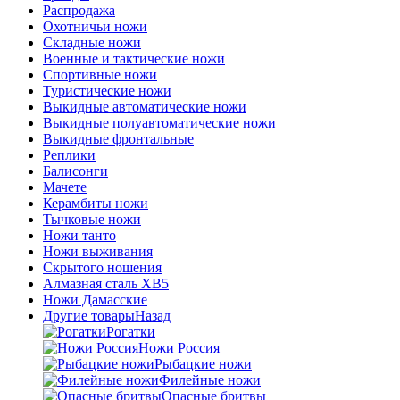
Распродажа
Охотничьи ножи
Складные ножи
Военные и тактические ножи
Спортивные ножи
Туристические ножи
Выкидные автоматические ножи
Выкидные полуавтоматические ножи
Выкидные фронтальные
Реплики
Балисонги
Мачете
Керамбиты ножи
Тычковые ножи
Ножи танто
Ножи выживания
Скрытого ношения
Алмазная сталь ХВ5
Ножи Дамасские
Другие товары
Назад
Рогатки
Ножи Россия
Рыбацкие ножи
Филейные ножи
Опасные бритвы