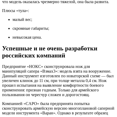
что модель оказалась чрезмерно тяжелой, она была развита.
Плюсы «тула»:
малый вес;
скромные габариты;
невысокая цена.
Успешные и
не
очень разработки
российских компаний
Предприятие «НОКС» сконструировала нож для
манипуляций сапера «Взмах3»: модель взята на
вооружение.
Данный инструмент изготовлен по
новаторской схеме
— был
увеличен клинок до
11
см, при толще металла 0,4
см. Нож
прошел испытания на
выявление комфортности боевого
применения: признан годным. Только для армейского
пользования он
чересчур сложен и
дорогостоящ.
Компанией «CAPO» была предпринята попытка
сконструировать армейскую версию многоплановой саперной
модели инструмента «Варан». Однако в
результате образец