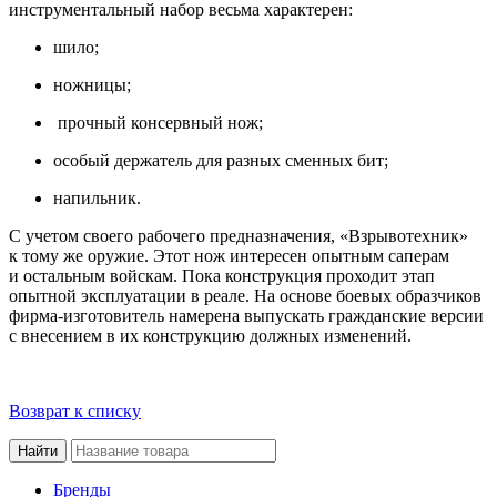
инструментальный набор весьма характерен:
шило;
ножницы;
прочный консервный нож;
особый держатель для разных сменных бит;
напильник.
С
учетом своего рабочего предназначения, «Взрывотехник»
к
тому
же оружие. Этот нож интересен опытным саперам
и
остальным войскам. Пока конструкция проходит этап
опытной эксплуатации в
реале. На
основе боевых образчиков
фирма-изготовитель намерена выпускать гражданские версии
с
внесением в
их
конструкцию должных изменений.
Возврат к списку
Бренды