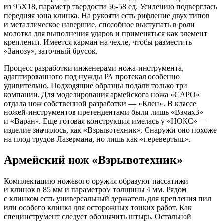
из
95X18, параметр твердости
56-58 ед.
Усилению подверглась
передняя зона клинка. На
рукояти есть рифление двух типов
и
металлическое навершие, способное выступать в
роли
молотка для выполнения ударов и
применяться как элемент
крепления. Имеется карман на
чехле, чтобы разместить
«Занозу», заточный брусок.
Процесс разработки инженерами ножа-инструмента,
адаптированного под нужды
РА протекал особенно
удивительно. Подходящие образцы подали только три
компании. Для моделирования армейского ножа «CAPO»
отдала нож собственной разработки
— «Клен». В
классе
ножей-инструментов претендентами были лишь «Взмах3»
и
«Варан». Еще готовая конструкция имелась у
«НОКС»
—
изделие значилось, как «Взрывотехник». Снаружи оно похоже
на
плод трудов Лазермана, но
лишь как «перевертыш».
Армейский нож «Взрывотехник»
Комплектацию ножевого оружия образуют пассатижи
и
клинок в
85
мм и
параметром толщины 4
мм. Рядом
с
клинком есть универсальный держатель для крепления пил
или особого клинка для осторожных тонких работ. Как
специнструмент следует обозначить штырь. Остальной