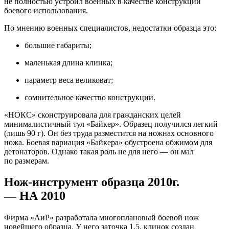
не
полностью устроил военных в
качестве конструкции
боевого использования.
По
мнению военных специалистов, недостатки образца это:
большие габариты;
маленькая длина клинка;
параметр веса великоват;
сомнительное качество конструкции.
«НОКС» сконструировала для гражданских целей
минималистичный тул «Байкер». Образец получился легкий
(лишь 90
г). Он
без труда разместится на
ножнах основного
ножа. Боевая вариация «Байкера» обустроена обжимом для
детонаторов. Однако такая роль не
для него
— он
мал
по
размерам.
Нож-инструмент образца 2010г.
—
НА
2010
Фирма «АиР» разработала многоплановый боевой нож
новейшего образца. У
него заточка 1,5, клинок создан