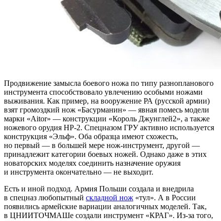
Продвижение замысла боевого ножа по
типу разнопланового
инструмента способствовало увлечению особыми ножами
выживания. Как пример, на
вооружение
РА (русской армии)
взят громоздкий нож «Басурманин»
— явная помесь модели
марки «Aitor»
— конструкции «Король Джунглей2», а
также
ножевого орудия НР-2. Спецназом ГРУ активно используется
конструкция «Эльф». Оба образца имеют схожесть,
но
первый
— в
большей мере нож-инструмент, другой
—
принадлежит категории боевых ножей. Однако даже в
этих
новаторских моделях соединить назначение оружия
и
инструмента окончательно
— не
выходит.
Есть и
иной подход. Армия Польши создала и
внедрила
в
спецназ любопытный
складной нож
«тул». А
в
России
появились армейские вариации аналогичных моделей. Так,
в
ЦНИИТОЧМАШе создали инструмент «КРАГ». Из-за того,