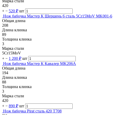
Марка стали
420
+
−
520 ₽
шт
Нож бабочка Мастер К Шершень 6 сталь 5Cr15MoV MK001-6
Общая длина
208
Длина клинка
89
Толщина клинка
3
Марка стали
5Cr15MoV
+
−
1 200 ₽
шт
Нож бабочка Мастер К Кавалер MK206A
Общая длина
194
Длина клинка
88
Толщина клинка
3
Марка стали
420
+
−
890 ₽
шт
Нож бабочка Pirat сталь 420 T708