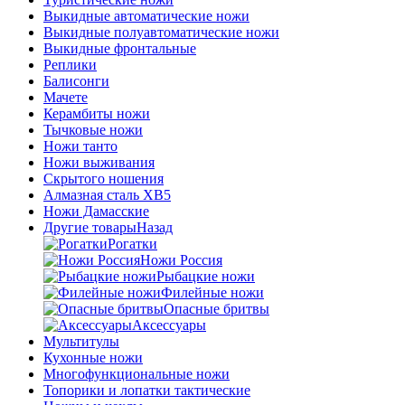
Выкидные автоматические ножи
Выкидные полуавтоматические ножи
Выкидные фронтальные
Реплики
Балисонги
Мачете
Керамбиты ножи
Тычковые ножи
Ножи танто
Ножи выживания
Скрытого ношения
Алмазная сталь ХВ5
Ножи Дамасские
Другие товары
Назад
Рогатки
Ножи Россия
Рыбацкие ножи
Филейные ножи
Опасные бритвы
Аксессуары
Мультитулы
Кухонные ножи
Многофункциональные ножи
Топорики и лопатки тактические