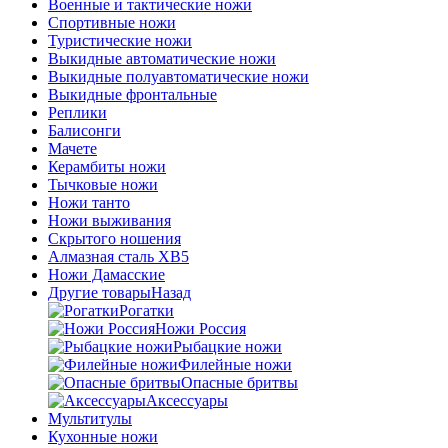
Военные и тактические ножи
Спортивные ножи
Туристические ножи
Выкидные автоматические ножи
Выкидные полуавтоматические ножи
Выкидные фронтальные
Реплики
Балисонги
Мачете
Керамбиты ножи
Тычковые ножи
Ножи танто
Ножи выживания
Скрытого ношения
Алмазная сталь ХВ5
Ножи Дамасские
Другие товары
Назад
Рогатки
Ножи Россия
Рыбацкие ножи
Филейные ножи
Опасные бритвы
Аксессуары
Мультитулы
Кухонные ножи