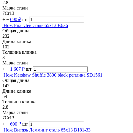
2.8
Марка стали
7Cr13
+
−
690 ₽
шт
Нож Pirat Лев сталь 65х13 B636
Общая длина
232
Длина клинка
102
Толщина клинка
3
Марка стали
+
−
1 607 ₽
шт
Нож Kershaw Shuffle 3800 black реплика SD1561
Общая длина
147
Длина клинка
59
Толщина клинка
2.8
Марка стали
7Cr13
+
−
690 ₽
шт
Нож Витязь Лемминг сталь 65х13 B181-33