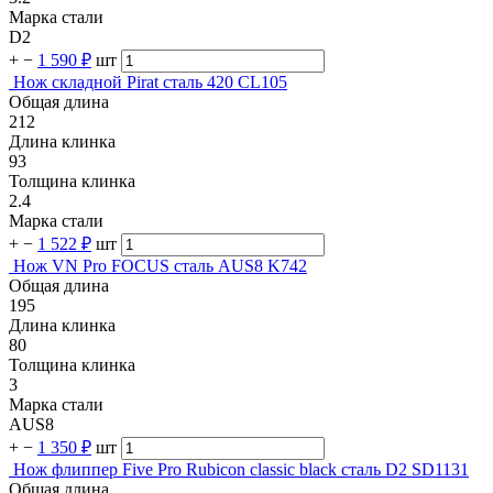
Марка стали
D2
+
−
1 590 ₽
шт
Нож складной Pirat сталь 420 CL105
Общая длина
212
Длина клинка
93
Толщина клинка
2.4
Марка стали
+
−
1 522 ₽
шт
Нож VN Pro FOCUS сталь AUS8 K742
Общая длина
195
Длина клинка
80
Толщина клинка
3
Марка стали
AUS8
+
−
1 350 ₽
шт
Нож флиппер Five Pro Rubicon classic black сталь D2 SD1131
Общая длина