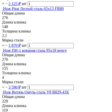
+
−
2 125 ₽
шт
Нож Pirat Лесной сталь 65х13 FB80
Общая длина
276
Длина клинка
148
Толщина клинка
2.1
Марка стали
+
−
1 870 ₽
шт
Нож ПН-1 кованая сталь 95х18 венге
Общая длина
270
Длина клинка
155
Толщина клинка
4
Марка стали
+
−
3 590 ₽
шт
Нож Витязь Омуль сталь У8 B829-41K
Общая длина
229
Длина клинка
119