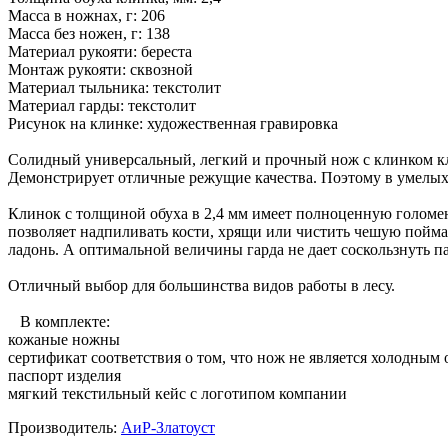
Масса в ножнах, г: 206
Масса без ножен, г: 138
Материал рукояти: береста
Монтаж рукояти: сквозной
Материал тыльника: текстолит
Материал гарды: текстолит
Рисунок на клинке: художественная гравировка
Солидный универсальный, легкий и прочный нож с клинком к
Демонстрирует отличные режущие качества. Поэтому в умелых
Клинок с толщиной обуха в 2,4 мм имеет полноценную голомен
позволяет надпиливать кости, хрящи или чистить чешую пойма
ладонь. А оптимальной величины гарда не дает соскользнуть п
Отличный выбор для большинства видов работы в лесу.
В комплекте:
кожаные ножны
сертификат соответствия о том, что нож не является холодным
паспорт изделия
мягкий текстильный кейс с логотипом компании
Производитель:
АиР-Златоуст