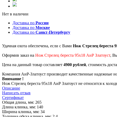
Нет в наличии
Доставка по
России
Доставка по
Москве
Доставка по
Санкт-Петербургу
Удачная охота обеспечена, если с Вами
Нож Стрелец береста 9
Оформив заказ на
Нож Стрелец береста 95х18 АиР Златоуст
, В
Цена на данный товар составляет
4900 рублей
, стоимость дост
Компания АиР-Златоуст производит качественные надежные но
Внимание !
Нож Стрелец береста 95х18 АиР Златоуст не относится к холо
Описание
Написать отзыв
Сертификат
Общая длина, мм: 265
Длина клинка, мм: 140
Ширина клинка, мм: 34
Толщина обуха клинка, мм: 2,4