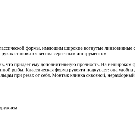
лассической формы, имеющим широкие вогнутые линзовидные сп
 руках становится весьма серьезным инструментом.
ь, что придает ему дополнительную прочность. На нешироком ф
нной рыбы. Классическая форма рукояти подкупает: она удобна 
альцам при резах от себя. Монтаж клинка сквозной, неразборный
 оружием