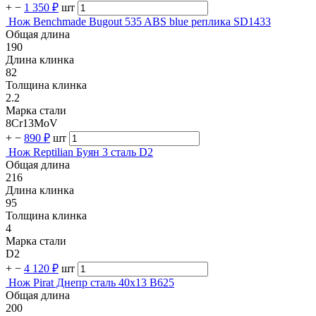
+
−
1 350 ₽
шт
Нож Benchmade Bugout 535 ABS blue реплика SD1433
Общая длина
190
Длина клинка
82
Толщина клинка
2.2
Марка стали
8Cr13MoV
+
−
890 ₽
шт
Нож Reptilian Буян 3 сталь D2
Общая длина
216
Длина клинка
95
Толщина клинка
4
Марка стали
D2
+
−
4 120 ₽
шт
Нож Pirat Днепр сталь 40х13 B625
Общая длина
200