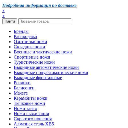
Подробная информация по доставке
x
x
Бренды
Распродажа
Охотничьи ножи
Складные ножи
Военные и тактические ножи
Спортивные ножи
Туристические ножи
Выкидные автоматические ножи
Выкидные полуавтоматические ножи
Выкидные фронтальные
Реплики
Балисонги
Мачете
Керамбиты ножи
Тычковые ножи
Ножи танто
Ножи выживания
Скрытого ношения
Алмазная сталь ХВ5