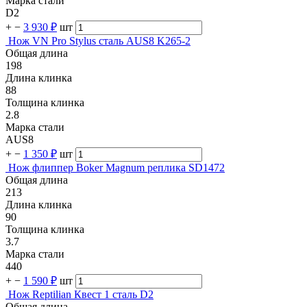
Марка стали
D2
+
−
3 930 ₽
шт
Нож VN Pro Stylus сталь AUS8 K265-2
Общая длина
198
Длина клинка
88
Толщина клинка
2.8
Марка стали
AUS8
+
−
1 350 ₽
шт
Нож флиппер Boker Magnum реплика SD1472
Общая длина
213
Длина клинка
90
Толщина клинка
3.7
Марка стали
440
+
−
1 590 ₽
шт
Нож Reptilian Квест 1 сталь D2
Общая длина