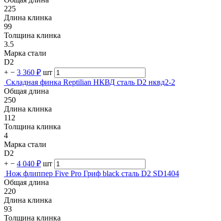
225
Длина клинка
99
Толщина клинка
3.5
Марка стали
D2
+
−
3 360 ₽
шт
Складная финка Reptilian НКВД сталь D2 нквд2-2
Общая длина
250
Длина клинка
112
Толщина клинка
4
Марка стали
D2
+
−
4 040 ₽
шт
Нож флиппер Five Pro Гриф black сталь D2 SD1404
Общая длина
220
Длина клинка
93
Толщина клинка