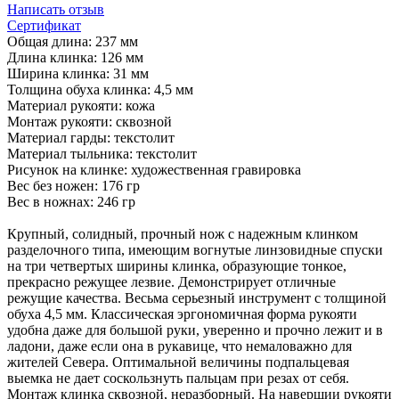
Написать отзыв
Сертификат
Общая длина: 237 мм
Длина клинка: 126 мм
Ширина клинка: 31 мм
Толщина обуха клинка: 4,5 мм
Материал рукояти: кожа
Монтаж рукояти: сквозной
Материал гарды: текстолит
Материал тыльника: текстолит
Рисунок на клинке: художественная гравировка
Вес без ножен: 176 гр
Вес в ножнах: 246 гр
Крупный, солидный, прочный нож с надежным клинком
разделочного типа, имеющим вогнутые линзовидные спуски
на три четвертых ширины клинка, образующие тонкое,
прекрасно режущее лезвие. Демонстрирует отличные
режущие качества. Весьма серьезный инструмент с толщиной
обуха 4,5 мм. Классическая эргономичная форма рукояти
удобна даже для большой руки, уверенно и прочно лежит и в
ладони, даже если она в рукавице, что немаловажно для
жителей Севера. Оптимальной величины подпальцевая
выемка не дает соскользнуть пальцам при резах от себя.
Монтаж клинка сквозной, неразборный. На навершии рукояти