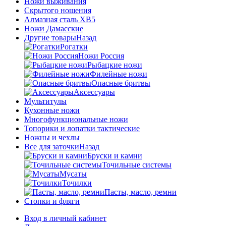
Ножи выживания
Скрытого ношения
Алмазная сталь ХВ5
Ножи Дамасские
Другие товары
Назад
Рогатки
Ножи Россия
Рыбацкие ножи
Филейные ножи
Опасные бритвы
Аксессуары
Мультитулы
Кухонные ножи
Многофункциональные ножи
Топорики и лопатки тактические
Ножны и чехлы
Все для заточки
Назад
Бруски и камни
Точильные системы
Мусаты
Точилки
Пасты, масло, ремни
Стопки и фляги
Вход в личный кабинет