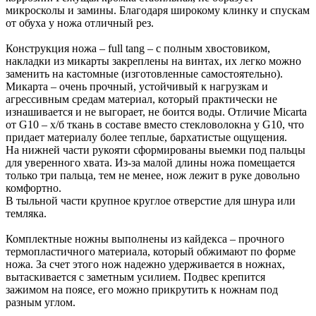
микросколы и замины. Благодаря широкому клинку и спускам
от обуха у ножа отличный рез.
Конструкция ножа – full tang – с полным хвостовиком,
накладки из микарты закреплены на винтах, их легко можно
заменить на кастомные (изготовленные самостоятельно).
Микарта – очень прочный, устойчивый к нагрузкам и
агрессивным средам материал, который практически не
изнашивается и не выгорает, не боится воды. Отличие Micarta
от G10 – х/б ткань в составе вместо стекловолокна у G10, что
придает материалу более теплые, бархатистые ощущения.
На нижней части рукояти сформированы выемки под пальцы
для уверенного хвата. Из-за малой длины ножа помещается
только три пальца, тем не менее, нож лежит в руке довольно
комфортно.
В тыльной части крупное круглое отверстие для шнура или
темляка.
Комплектные ножны выполнены из кайдекса – прочного
термопластичного материала, который обжимают по форме
ножа. За счет этого нож надежно удерживается в ножнах,
вытаскивается с заметным усилием. Подвес крепится
зажимом на поясе, его можно прикрутить к ножнам под
разным углом.