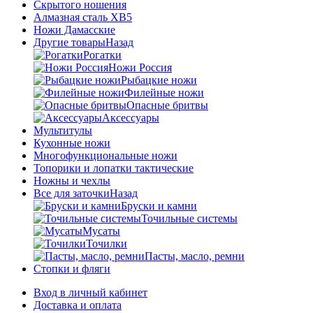
Скрытого ношения
Алмазная сталь ХВ5
Ножи Дамасские
Другие товары
Назад
Рогатки
Ножи Россия
Рыбацкие ножи
Филейные ножи
Опасные бритвы
Аксессуары
Мультитулы
Кухонные ножи
Многофункциональные ножи
Топорики и лопатки тактические
Ножны и чехлы
Все для заточки
Назад
Бруски и камни
Точильные системы
Мусаты
Точилки
Пасты, масло, ремни
Стопки и фляги
Вход в личный кабинет
Доставка и оплата