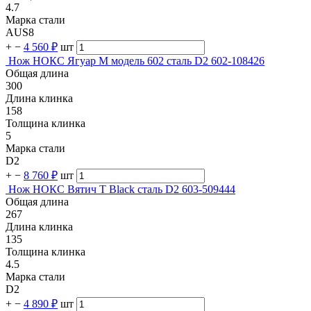
4.7
Марка стали
AUS8
+
−
4 560 ₽
шт
Нож НОКС Ягуар М модель 602 сталь D2 602-108426
Общая длина
300
Длина клинка
158
Толщина клинка
5
Марка стали
D2
+
−
8 760 ₽
шт
Нож НОКС Вятич Т Black сталь D2 603-509444
Общая длина
267
Длина клинка
135
Толщина клинка
4.5
Марка стали
D2
+
−
4 890 ₽
шт