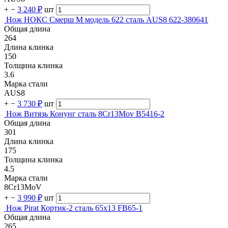
+
−
3 240 ₽
шт
Нож НОКС Смерш М модель 622 сталь AUS8 622-380641
Общая длина
264
Длина клинка
150
Толщина клинка
3.6
Марка стали
AUS8
+
−
3 730 ₽
шт
Нож Витязь Конунг сталь 8Сr13Mov B5416-2
Общая длина
301
Длина клинка
175
Толщина клинка
4.5
Марка стали
8Cr13MoV
+
−
3 990 ₽
шт
Нож Pirat Кортик-2 сталь 65х13 FB65-1
Общая длина
265