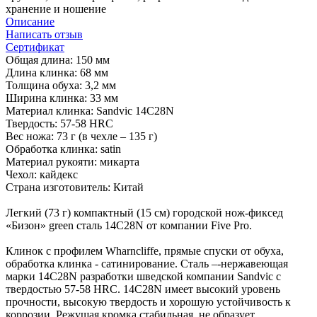
хранение и ношение
Описание
Написать отзыв
Сертификат
Общая длина: 150 мм
Длина клинка: 68 мм
Толщина обуха: 3,2 мм
Ширина клинка: 33 мм
Материал клинка: Sandvic 14C28N
Твердость: 57-58 HRC
Вес ножа: 73 г (в чехле – 135 г)
Обработка клинка: satin
Материал рукояти: микарта
Чехол: кайдекс
Страна изготовитель: Китай
Легкий (73 г) компактный (15 см) городской нож-фиксед
«Бизон» green сталь 14C28N от компании Five Pro.
Клинок с профилем Wharncliffe, прямые спуски от обуха,
обработка клинка - сатинирование. Сталь –-нержавеющая
марки 14C28N разработки шведской компании Sandvic с
твердостью 57-58 HRC. 14C28N имеет высокий уровень
прочности, высокую твердость и хорошую устойчивость к
коррозии. Режущая кромка стабильная, не образует