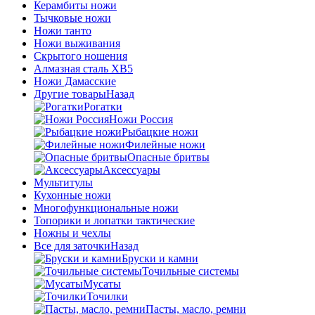
Керамбиты ножи
Тычковые ножи
Ножи танто
Ножи выживания
Скрытого ношения
Алмазная сталь ХВ5
Ножи Дамасские
Другие товары
Назад
Рогатки
Ножи Россия
Рыбацкие ножи
Филейные ножи
Опасные бритвы
Аксессуары
Мультитулы
Кухонные ножи
Многофункциональные ножи
Топорики и лопатки тактические
Ножны и чехлы
Все для заточки
Назад
Бруски и камни
Точильные системы
Мусаты
Точилки
Пасты, масло, ремни