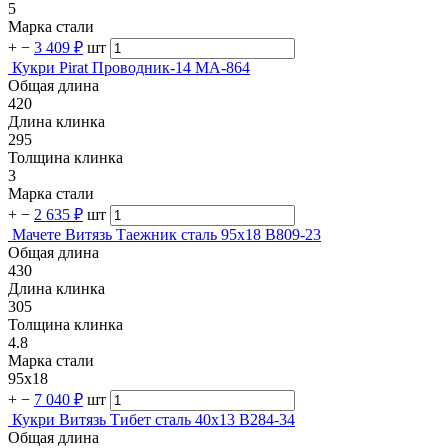
5
Марка стали
+
−
3 409 ₽
шт
Кукри Pirat Проводник-14 МА-864
Общая длина
420
Длина клинка
295
Толщина клинка
3
Марка стали
+
−
2 635 ₽
шт
Мачете Витязь Таежник сталь 95х18 B809-23
Общая длина
430
Длина клинка
305
Толщина клинка
4.8
Марка стали
95х18
+
−
7 040 ₽
шт
Кукри Витязь Тибет сталь 40х13 B284-34
Общая длина