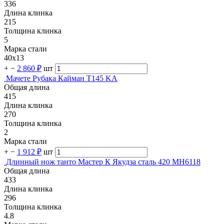
336
Длина клинка
215
Толщина клинка
5
Марка стали
40х13
+
−
2 860 ₽
шт
Мачете Рубака Кайман T145 KA
Общая длина
415
Длина клинка
270
Толщина клинка
2
Марка стали
+
−
1 912 ₽
шт
Длинный нож танто Мастер К Якудза сталь 420 MH6118
Общая длина
433
Длина клинка
296
Толщина клинка
4.8