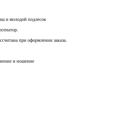
ыш и молодой подлесок
рсенатор.
ассчитана при оформлении заказа.
анение и ношение