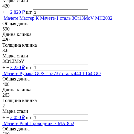
Марка стали
420
+
−
2 820 ₽
шт
Мачете Мастер К Мачете-1 сталь 3Cr13MoV MH2032
Общая длина
590
Длина клинка
420
Толщина клинка
3.6
Марка стали
3Cr13MoV
+
−
3 220 ₽
шт
Мачете Рубака GOST 52737 сталь 440 T164 GO
Общая длина
408
Длина клинка
263
Толщина клинка
2
Марка стали
+
−
2 050 ₽
шт
Мачете Pirat Проводник-7 МА-852
Общая длина