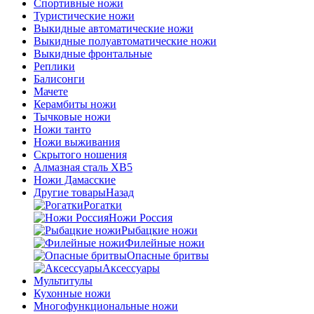
Спортивные ножи
Туристические ножи
Выкидные автоматические ножи
Выкидные полуавтоматические ножи
Выкидные фронтальные
Реплики
Балисонги
Мачете
Керамбиты ножи
Тычковые ножи
Ножи танто
Ножи выживания
Скрытого ношения
Алмазная сталь ХВ5
Ножи Дамасские
Другие товары
Назад
Рогатки
Ножи Россия
Рыбацкие ножи
Филейные ножи
Опасные бритвы
Аксессуары
Мультитулы
Кухонные ножи
Многофункциональные ножи