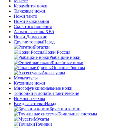
Мачете
Керамбиты ножи
Тычковые ножи
Ножи танто
Ножи выживания
Скрытого ношения
Алмазная сталь ХВ5
Ножи Дамасские
Другие товары
Назад
Рогатки
Ножи Россия
Рыбацкие ножи
Филейные ножи
Опасные бритвы
Аксессуары
Мультитулы
Кухонные ножи
Многофункциональные ножи
Топорики и лопатки тактические
Ножны и чехлы
Все для заточки
Назад
Бруски и камни
Точильные системы
Мусаты
Точилки