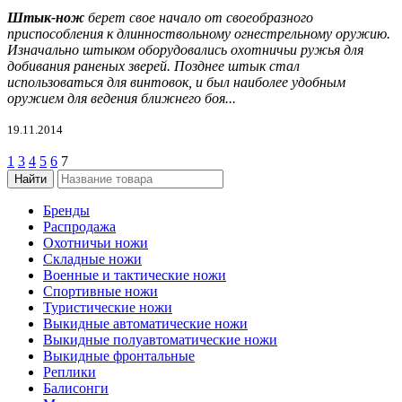
Штык-нож
берет свое начало от своеобразного
приспособления к длинноствольному огнестрельному оружию.
Изначально штыком оборудовались охотничьи ружья для
добивания раненых зверей. Позднее штык стал
использоваться для винтовок, и был наиболее удобным
оружием для ведения ближнего боя...
19.11.2014
1
3
4
5
6
7
Бренды
Распродажа
Охотничьи ножи
Складные ножи
Военные и тактические ножи
Спортивные ножи
Туристические ножи
Выкидные автоматические ножи
Выкидные полуавтоматические ножи
Выкидные фронтальные
Реплики
Балисонги