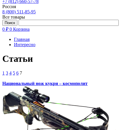
+7 (812) 660-57-78
Россия
8 (800) 511-85-95
Все товары
0 ₽
0
Корзина
Главная
Интересно
Статьи
1
3
4
5
6
7
Национальный нож кукри – космополит