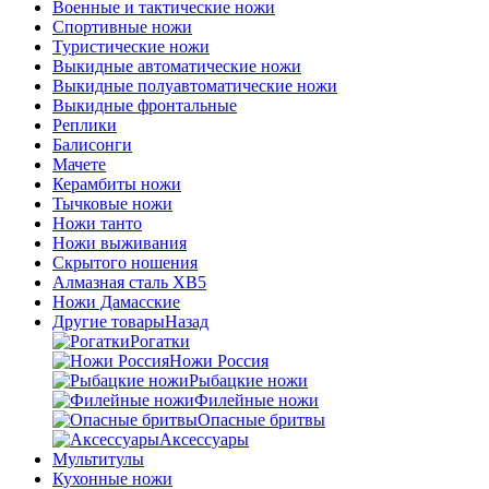
Военные и тактические ножи
Спортивные ножи
Туристические ножи
Выкидные автоматические ножи
Выкидные полуавтоматические ножи
Выкидные фронтальные
Реплики
Балисонги
Мачете
Керамбиты ножи
Тычковые ножи
Ножи танто
Ножи выживания
Скрытого ношения
Алмазная сталь ХВ5
Ножи Дамасские
Другие товары
Назад
Рогатки
Ножи Россия
Рыбацкие ножи
Филейные ножи
Опасные бритвы
Аксессуары
Мультитулы
Кухонные ножи