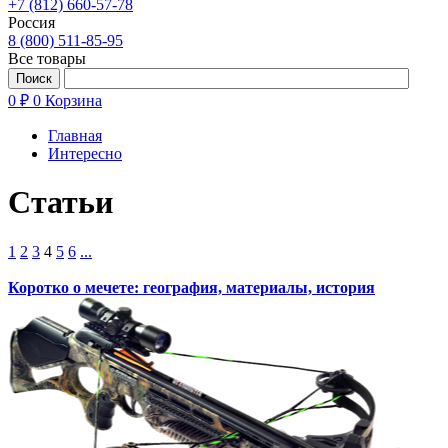
+7 (812) 660-57-78
Россия
8 (800) 511-85-95
Все товары
0 ₽
0
Корзина
Главная
Интересно
Статьи
1
2
3
4
5
6
...
Коротко о мечете: география, материалы, история